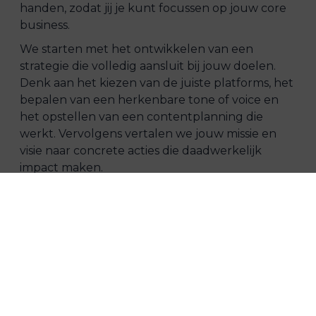
handen, zodat jij je kunt focussen op jouw core
business.
We starten met het ontwikkelen van een
strategie die volledig aansluit bij jouw doelen.
Denk aan het kiezen van de juiste platforms, het
bepalen van een herkenbare tone of voice en
het opstellen van een contentplanning die
werkt. Vervolgens vertalen we jouw missie en
visie naar concrete acties die daadwerkelijk
impact maken.
Wij regelen alles rondom het accountbeheer:
het plaatsen van posts en stories, het beheren
van reacties en berichten en het continu
analyseren van prestaties. Met de inzichten uit
data en rapportages optimaliseren we
voortdurend, zodat elke campagne sterker
wordt dan de vorige.