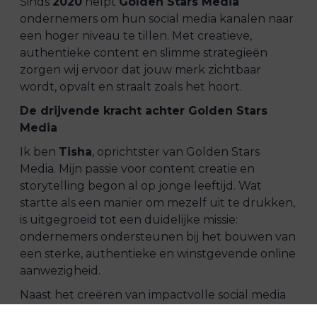
Sinds
2020
helpt
Golden Stars Media
ondernemers om hun social media kanalen naar
een hoger niveau te tillen. Met creatieve,
authentieke content en slimme strategieën
zorgen wij ervoor dat jouw merk zichtbaar
wordt, opvalt en straalt zoals het hoort.
De drijvende kracht achter Golden Stars
Media
Ik ben
Tisha
, oprichtster van Golden Stars
Media. Mijn passie voor content creatie en
storytelling begon al op jonge leeftijd. Wat
startte als een manier om mezelf uit te drukken,
is uitgegroeid tot een duidelijke missie:
ondernemers ondersteunen bij het bouwen van
een sterke, authentieke en winstgevende online
aanwezigheid.
Naast het creëren van impactvolle social media
strategieën en professionele content, bied ik ook